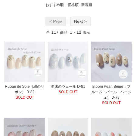
おすすめ順
価格順
新着順
< Prev
Next >
117
1
12
全
商品
-
表示
Ruban de Soie（絹のリ
Bloom Pearl Beige（ブ
泡沫のヴェール D-81
ボン） D-82
ルーム・パール・ベージ
SOLD OUT
SOLD OUT
ュ） D-78
SOLD OUT