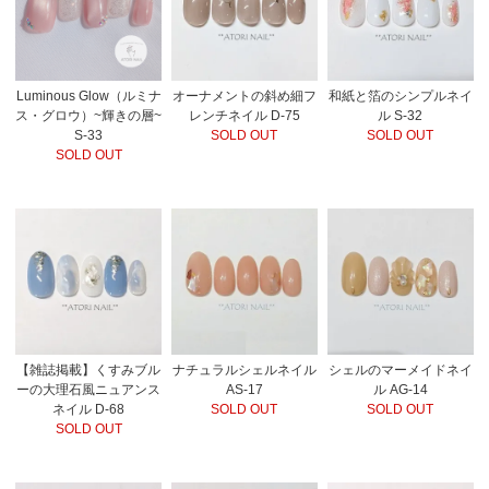
Luminous Glow（ルミナ
オーナメントの斜め細フ
和紙と箔のシンプルネイ
ス・グロウ）~輝きの層~
レンチネイル D-75
ル S-32
S-33
SOLD OUT
SOLD OUT
SOLD OUT
【雑誌掲載】くすみブル
ナチュラルシェルネイル
シェルのマーメイドネイ
ーの大理石風ニュアンス
AS-17
ル AG-14
ネイル D-68
SOLD OUT
SOLD OUT
SOLD OUT