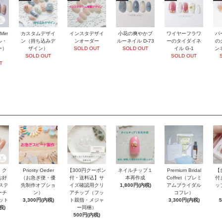
パ
Mirr
カスタムデザイ
インスタデザイ
小花の爽やかブ
ワイヤーフラワ
の
ル・
ン（持ち込みデ
ンオーダー
ルーネイル D-73
ーのタイダイネ
ンネ
ー）
ザイン）
SOLD OUT
SOLD OUT
イル G-1
SOLD OUT
SOLD OUT
T
ネイルチップ１
・ク
Priority Oeder
【300円クーポン
Premium Bridal
【
本再作成
お好
（お急ぎ便・優
付・送料込】サ
Coffret（プレミ
付
1,800円(内税)
ステ
先制作オプショ
イズ確認用クリ
アムブライダル
ッ
ーチ
ン）
アチップ（フッ
コフレ）
ット
3,300円(内税)
ト親指・メジャ
3,300円(内税)
税)
ー同梱）
500円(内税)