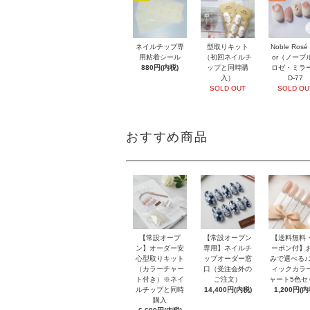
ネイルチップ専
型取りキット
Noble Rosé 
用粘着シール
（初回ネイルチ
or（ノーブ
880円(内税)
ップと同時購
ロゼ・ミラ
入）
D-77
SOLD OUT
SOLD OU
おすすめ商品
【常設オープ
【常設オープン
【送料無料
ン】オーダー安
専用】ネイルチ
ーポン付】
心型取りキット
ップオーダー窓
みで選べる♪
（カラーチャー
口（受注会外の
ィックカラ
ト付き）※ネイ
ご注文）
ャート5色セ
ルチップと同時
14,400円(内税)
1,200円(内
購入