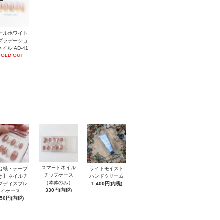
ールホワイト
グラデーショ
イル AD-41
SOLD OUT
スマートネイル
台紙・テープ
ライトモイスト
チップケース
き】ネイルチ
ハンドクリーム
（本体のみ）
プディスプレ
1,400円(内税)
330円(内税)
イケース
550円(内税)