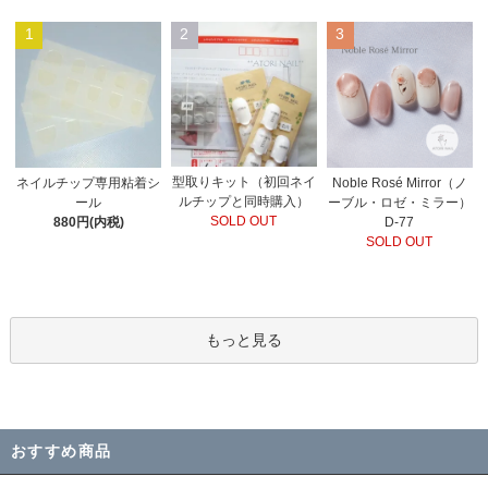
1
2
3
型取りキット（初回ネイ
Noble Rosé Mirror（ノ
ネイルチップ専用粘着シ
ルチップと同時購入）
ーブル・ロゼ・ミラー）
ール
SOLD OUT
D-77
880円(内税)
SOLD OUT
もっと見る
おすすめ商品