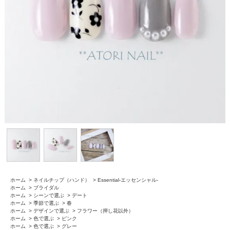
ホーム
>
ネイルチップ（ハンド）
>
Essential-エッセンシャル-
ホーム
>
ブライダル
ホーム
>
シーンで選ぶ
>
デート
ホーム
>
季節で選ぶ
>
春
ホーム
>
デザインで選ぶ
>
フラワー（押し花以外）
ホーム
>
色で選ぶ
>
ピンク
ホーム
>
色で選ぶ
>
グレー