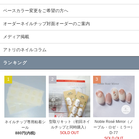
ベースカラー変更をご希望の方へ
オーダーネイルチップ対面オーダーのご案内
メディア掲載
アトリのネイルコラム
ランキング
1
2
3
型取りキット（初回ネイ
Noble Rosé Mirror（ノ
ネイルチップ専用粘着シ
ルチップと同時購入）
ーブル・ロゼ・ミラー）
ール
SOLD OUT
D-77
880円(内税)
SOLD OUT