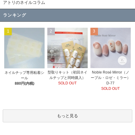
アトリのネイルコラム
ランキング
1
2
3
型取りキット（初回ネイ
Noble Rosé Mirror（ノ
ネイルチップ専用粘着シ
ルチップと同時購入）
ーブル・ロゼ・ミラー）
ール
SOLD OUT
D-77
880円(内税)
SOLD OUT
もっと見る